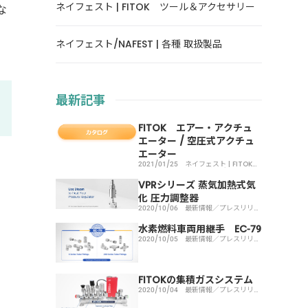
ネイフェスト | FITOK ツール＆アクセサリー
な
客
ネイフェスト/NAFEST | 各種 取扱製品
最新記事
FITOK エアー・アクチュ
エーター / 空圧式アクチュ
エーター
2021/01/25
ネイフェスト | FITOK
ボールバルブ
VPRシリーズ 蒸気加熱式気
化 圧力調整器
2020/10/06
最新情報／プレスリリー
ス
水素燃料車両用継手 EC-79
2020/10/05
最新情報／プレスリリー
ス
FITOKの集積ガスシステム
2020/10/04
最新情報／プレスリリー
ス