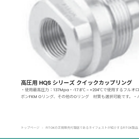
高圧用 HQS シリーズ クイックカップリング
・使用最高圧力：137Mpa・-17.8℃ ~ +204℃で使用するフルオ
ボンFKM Oリング、その他のOリング 材質も選択可能です。・
ブなし ネジ式クイックカップリング・高張力316ステンレス鋼ス
および17-4PHステンレス鋼ボディ・流量係数 Cv値 最大3.6・ホ
固定口への簡...
トップページ
FITOKの正規販売代理店であるネイフェストが紹介するFITOK製品