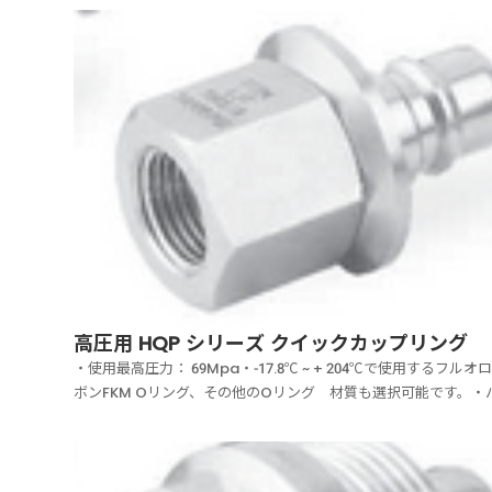
高圧用 HQP シリーズ クイックカップリング
・使用最高圧力： 69Mpa・-17.8℃ ~ + 204℃で使用するフルオ
ボンFKM Oリング、その他のOリング 材質も選択可能です。・
ブなしプッシュプル式クイックカップリング・ステムと本体の材
高張力316ステンレス鋼・流量係数 Cv値 8.2・信頼性の高いステ
持を確保するための...