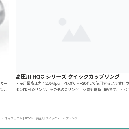
高圧用 HQC シリーズ クイックカップリング
ロカー
・使用最高圧力：206Mpa・-17.8℃ ~ +204℃で使用するフルオロ
バル
ボンFKM Oリング、その他のOリング 材質も選択可能です。・バ
テム
ブ付きプッシュプル式カプラ・本体材質：17-4PHステンレス鋼・
ースや
係数 Cv値 最大0.66・切り離し時でも使用圧力の加圧状態に耐え
（切り離し時の完...
ネイフェスト | FITOK 高圧用 クイック・カップリング