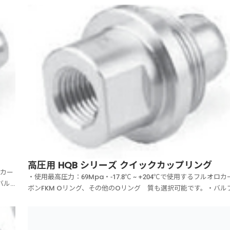
高圧用 HQB シリーズ クイックカップリング
ロカー
・使用最高圧力：69Mpa・-17.8℃ ~ +204℃で使用するフルオロカ
バル
ボンFKM Oリング、その他のOリング 質も選択可能です。・バル
質：
付ネジ込み式クイックカップリング・17-4PHステンレスステムと
ム保
力316ステンレス鋼ボディ・流量係数 Cv値 最大0.53・切り離し時
使用圧力の加圧...